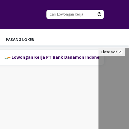
PASANG LOKER
Close Ads
an Kerja PT Bank Danamon Indonesia Tbk Terbaru
P