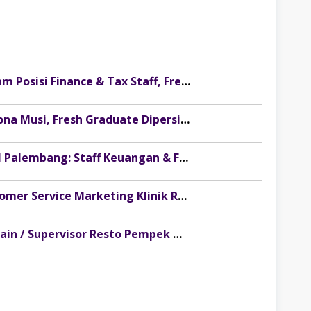
Lowongan Kerja PT Etika Sumber Alam Posisi Finance & Tax Staff, Fresh Graduate Dipersilakan Melamar
Loker HRD Officer Palembang di Pesona Musi, Fresh Graduate Dipersilakan Melamar
Lowongan Kerja Royal Islamic School Palembang: Staff Keuangan & Front Office
Loker Palembang Terbaru 2026 Customer Service Marketing Klinik Rumah Cantik
Loker Palembang Terbaru 2026 Captain / Supervisor Resto Pempek Mama Musi