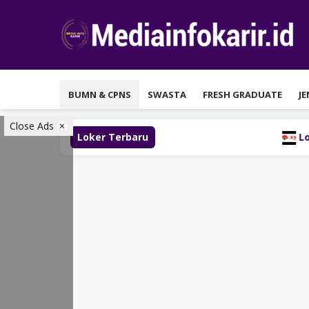
Loncat
ke
konten
BUMN & CPNS
SWASTA
FRESH GRADUATE
J
Close Ads
Loker Terbaru
Lowongan Kerj