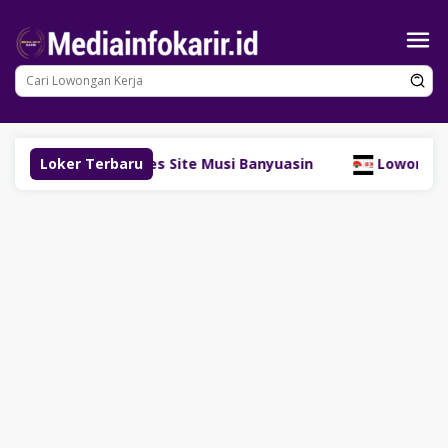
Loncat
ke
konten
Energy Resources Site Musi Banyuasin
Loker Terbaru
Lowongan Kerja