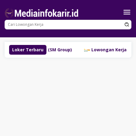
Loncat
ke
konten
an Lubuklinggau (SM Group)
Loker Terbaru
Lowongan Kerja PT Bank