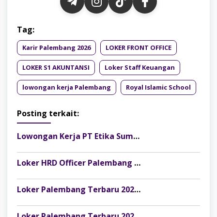
Tag:
Karir Palembang 2026
LOKER FRONT OFFICE
LOKER S1 AKUNTANSI
Loker Staff Keuangan
lowongan kerja Palembang
Royal Islamic School
Posting terkait:
Lowongan Kerja PT Etika Sumber Alam Posisi Finance & Tax Staff, Fresh Graduate Dipersilakan Melamar
Loker HRD Officer Palembang di Pesona Musi, Fresh Graduate Dipersilakan Melamar
Loker Palembang Terbaru 2026 Customer Service Marketing Klinik Rumah Cantik
Loker Palembang Terbaru 2026 Captain / Supervisor Resto Pempek Mama Musi