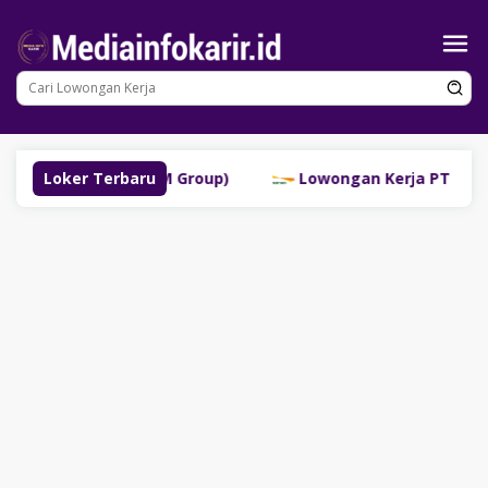
Loncat
ke
konten
klinggau (SM Group)
Loker Terbaru
Lowongan Kerja PT Bank Danamo