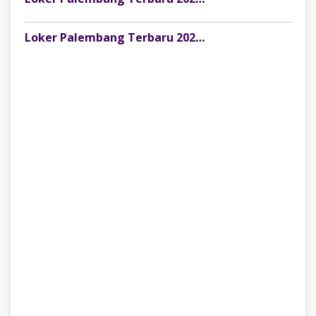
Loker Palembang Terbaru 2026 Staff Call Center PT Tunas Cahaya Mandiri Widyatama