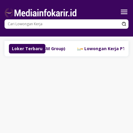
Loncat
ke
konten
ubuklinggau (SM Group)
Loker Terbaru
Lowongan Kerja PT Bank Dan