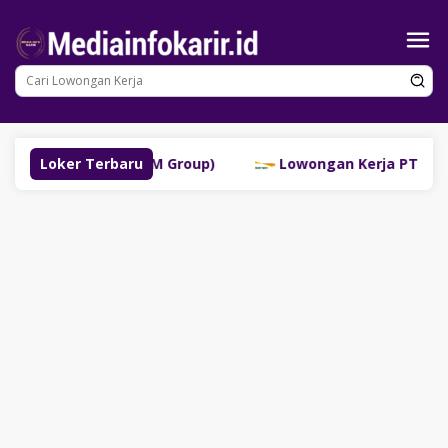
Loncat
ke
konten
buklinggau (SM Group)
Loker Terbaru
Lowongan Kerja PT Bank Dana