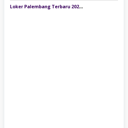
Loker Palembang Terbaru 2026 Captain / Supervisor Resto Pempek Mama Musi