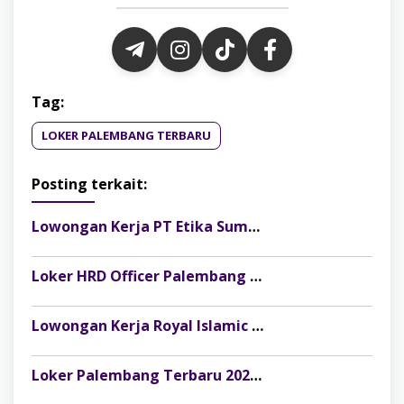
Tag:
LOKER PALEMBANG TERBARU
Posting terkait:
Lowongan Kerja PT Etika Sumber Alam Posisi Finance & Tax Staff, Fresh Graduate Dipersilakan Melamar
Loker HRD Officer Palembang di Pesona Musi, Fresh Graduate Dipersilakan Melamar
Lowongan Kerja Royal Islamic School Palembang: Staff Keuangan & Front Office
Loker Palembang Terbaru 2026 Customer Service Marketing Klinik Rumah Cantik