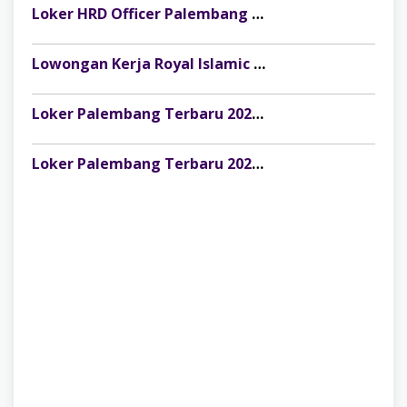
Loker HRD Officer Palembang di Pesona Musi, Fresh Graduate Dipersilakan Melamar
Lowongan Kerja Royal Islamic School Palembang: Staff Keuangan & Front Office
Loker Palembang Terbaru 2026 Customer Service Marketing Klinik Rumah Cantik
Loker Palembang Terbaru 2026 Captain / Supervisor Resto Pempek Mama Musi