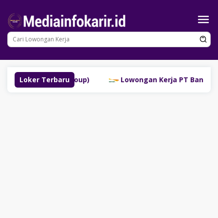
Loncat
ke
konten
nggau (SM Group)
Loker Terbaru
Lowongan Kerja PT Bank Danamon In