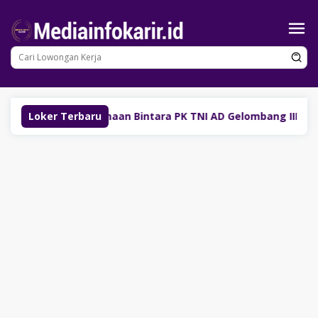
Loncat
ke
konten
Penerimaan Bintara PK TNI AD Gelombang III T.A 2026 D
Loker Terbaru