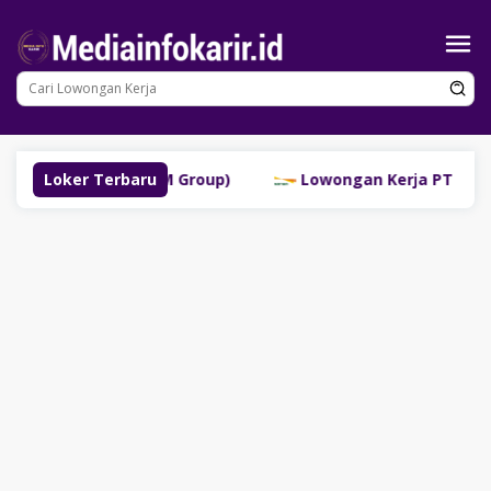
Loncat
ke
konten
buklinggau (SM Group)
Loker Terbaru
Lowongan Kerja PT Bank Dana