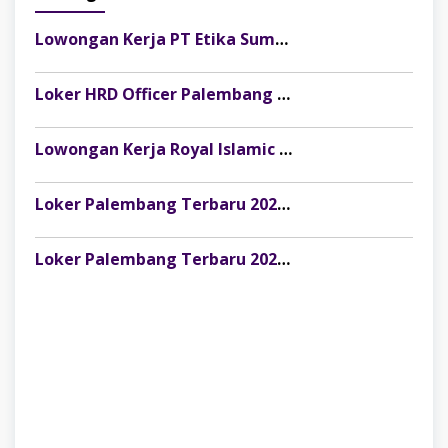
Lowongan Kerja PT Etika Sumber Alam Posisi Finance & Tax Staff, Fresh Graduate Dipersilakan Melamar
Loker HRD Officer Palembang di Pesona Musi, Fresh Graduate Dipersilakan Melamar
Lowongan Kerja Royal Islamic School Palembang: Staff Keuangan & Front Office
Loker Palembang Terbaru 2026 Customer Service Marketing Klinik Rumah Cantik
Loker Palembang Terbaru 2026 Captain / Supervisor Resto Pempek Mama Musi