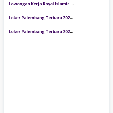
Lowongan Kerja Royal Islamic School Palembang: Staff Keuangan & Front Office
Loker Palembang Terbaru 2026 Customer Service Marketing Klinik Rumah Cantik
Loker Palembang Terbaru 2026 Captain / Supervisor Resto Pempek Mama Musi