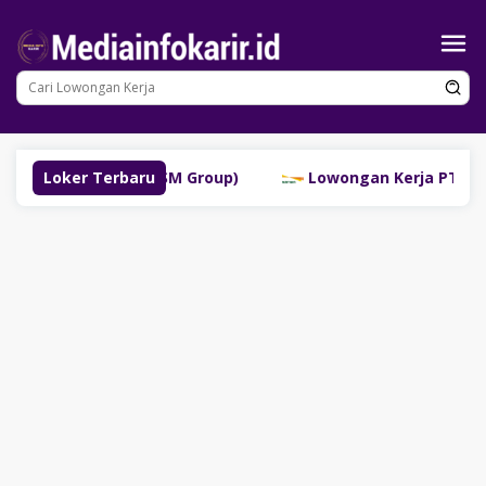
Loncat
ke
konten
ubuklinggau (SM Group)
Loker Terbaru
Lowongan Kerja PT Bank Dana