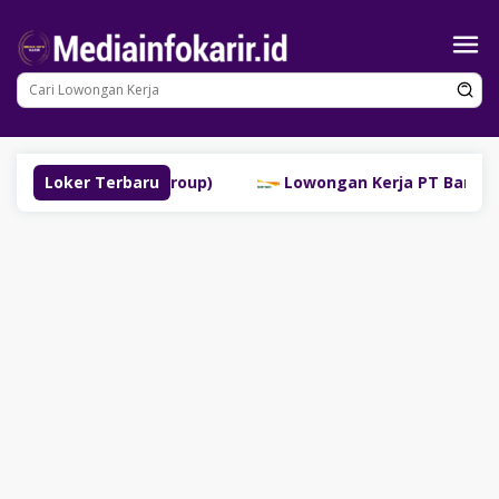
Loncat
ke
konten
linggau (SM Group)
Loker Terbaru
Lowongan Kerja PT Bank Danamon