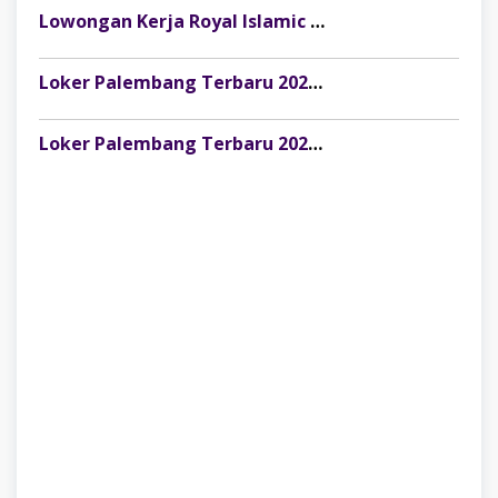
Lowongan Kerja Royal Islamic School Palembang: Staff Keuangan & Front Office
Loker Palembang Terbaru 2026 Customer Service Marketing Klinik Rumah Cantik
Loker Palembang Terbaru 2026 Captain / Supervisor Resto Pempek Mama Musi