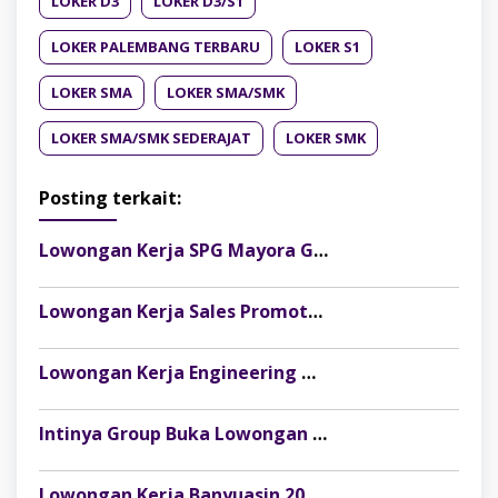
LOKER D3
LOKER D3/S1
LOKER PALEMBANG TERBARU
LOKER S1
LOKER SMA
LOKER SMA/SMK
LOKER SMA/SMK SEDERAJAT
LOKER SMK
Posting terkait:
Lowongan Kerja SPG Mayora Group Palembang Terbaru 2026! Gaji, Benefit & Cara Daftar Lengkap
Lowongan Kerja Sales Promotor Telkomsel Palembang Terbaru 2026
Lowongan Kerja Engineering Manager PT Sentosa Welindo Sejahtera Palembang Terbaru 2026
Intinya Group Buka Lowongan Kerja Fotografer Studio dan Koordinator Store Palembang, Simak Kualifikasinya
Lowongan Kerja Banyuasin 2026: PT Evo Manufacturing Indonesia Buka Posisi Admin Warehouse Sparepart and Material Project