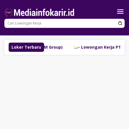
Loncat
ke
konten
buklinggau (SM Group)
Loker Terbaru
Lowongan Kerja PT Bank Dana