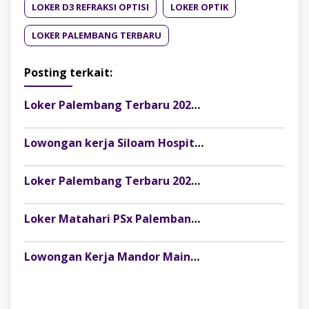
LOKER D3 REFRAKSI OPTISI
LOKER OPTIK
LOKER PALEMBANG TERBARU
Posting terkait:
Loker Palembang Terbaru 2026 Staff Rekam Medis di RSU YK Madira, Fresh Graduate Welcome
Lowongan kerja Siloam Hospitals Palembang Terbaru Mei 2026 untuk Perawat, Bidan, dan Apoteker
Loker Palembang Terbaru 2026 Admin Finance Akunting Staff di Inaura
Loker Matahari PSx Palembang 2026: Peluang Karier Menarik posisi Kasir & Pramuniaga
Lowongan Kerja Mandor Maintenance dan Mandor Listrik ADR Group – PT Srigunung Inti Agro Persada Musi Banyuasin 2026