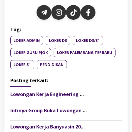
Tag:
LOKER ADMIN
LOKER D3
LOKER D3/S1
LOKER GURU PJOK
LOKER PALEMBANG TERBARU
LOKER S1
PENDIDIKAN
Posting terkait:
Lowongan Kerja Engineering Manager PT Sentosa Welindo Sejahtera Palembang Terbaru 2026
Intinya Group Buka Lowongan Kerja Fotografer Studio dan Koordinator Store Palembang, Simak Kualifikasinya
Lowongan Kerja Banyuasin 2026: PT Evo Manufacturing Indonesia Buka Posisi Admin Warehouse Sparepart and Material Project