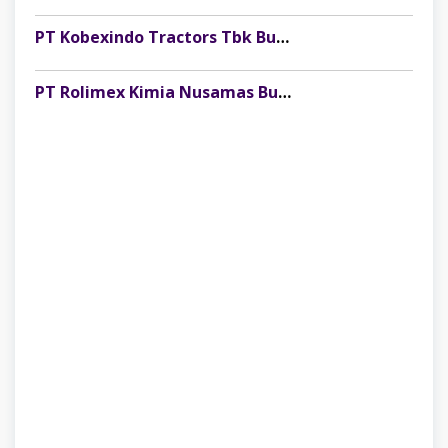
PT Kobexindo Tractors Tbk Buka Lowongan Kerja Branch Head Penempatan Palembang, Minimal S1 Semua Jurusan
PT Rolimex Kimia Nusamas Buka Lowongan Kerja Supervisor SHE Penempatan Palembang, Minimal S1 Semua Jurusan