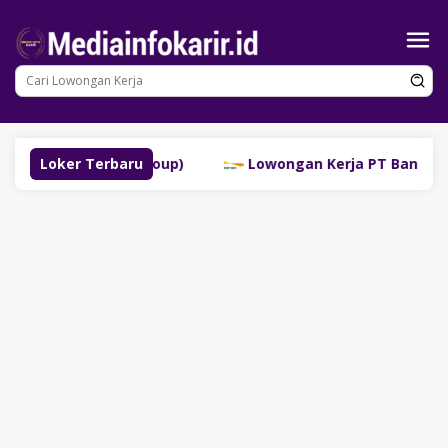
Loncat
ke
konten
nggau (SM Group)
Loker Terbaru
Lowongan Kerja PT Bank Danamon I