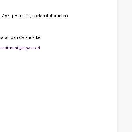
R, AAS, pH meter, spektrofotometer)
maran dan CV anda ke:
ecruitment@dipa.co.id