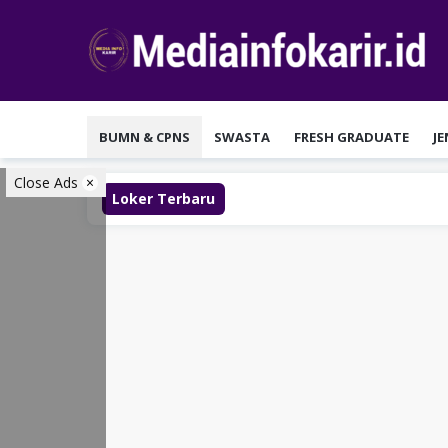
Loncat
ke
konten
BUMN & CPNS
SWASTA
FRESH GRADUATE
J
Close Ads
Loker Terbaru