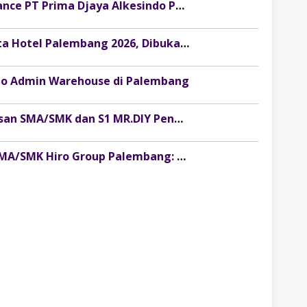
Lowongan Kerja Part Time Maintenance PT Prima Djaya Alkesindo Palembang 2026, Lulusan SMK Elektro Bisa Lamar
Lowongan Kerja IT Support The Arista Hotel Palembang 2026, Dibuka untuk Lulusan SMK dan Sederajat
Go Admin Warehouse di Palembang
Loker Musi Rawas Terbaru 2026 Lulusan SMA/SMK dan S1 MR.DIY Penempatan Ruko Muara Beliti Baru
Loker Palembang Terbaru Lulusan SMA/SMK Hiro Group Palembang: Walk In Interview April 2026