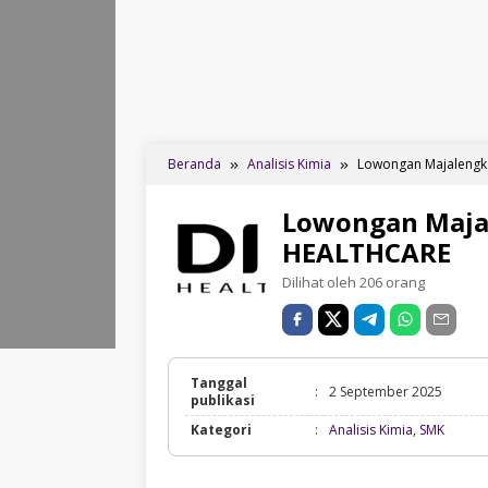
Beranda
Analisis Kimia
Lowongan Majalengk
Lowongan Maja
HEALTHCARE
Dilihat oleh 206 orang
Tanggal
:
2 September 2025
publikasi
Analisi
Kategori
:
Analisis Kimia
,
SMK
Kimia,
SMK