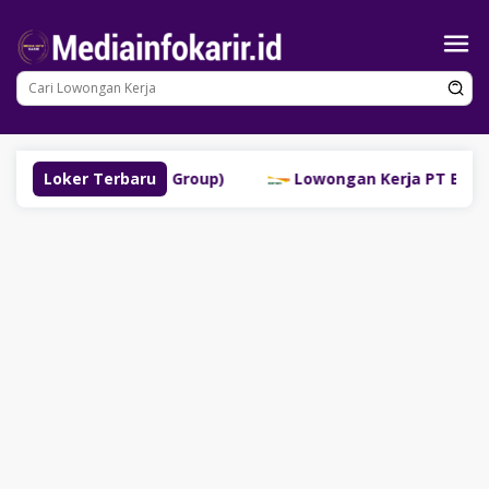
Loncat
ke
konten
klinggau (SM Group)
Loker Terbaru
Lowongan Kerja PT Bank Danamo