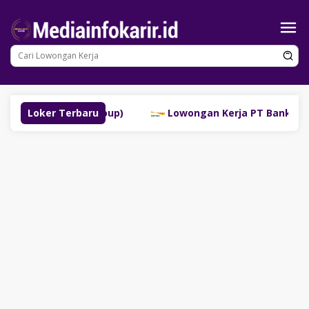
Loncat
ke
konten
gau (SM Group)
Loker Terbaru
Lowongan Kerja PT Bank Danamon Ind