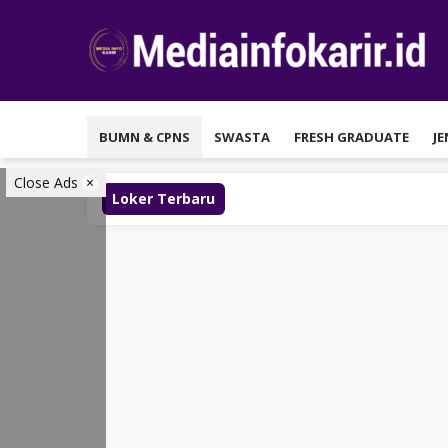
Loncat
ke
konten
BUMN & CPNS
SWASTA
FRESH GRADUATE
J
Close Ads
Loker Terbaru
Lo