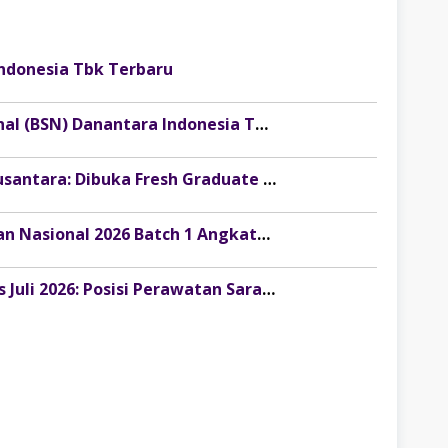
ndonesia Tbk Terbaru
Lowongan Kerja Bank Syariah Nasional (BSN) Danantara Indonesia Terbaru
Lowongan Kerja PT Pamapersada Nusantara: Dibuka Fresh Graduate Development Program (FGDP)
Info Resmi: Pendaftaran Pemagangan Nasional 2026 Batch 1 Angkatan 2 Resmi Dibuka!
Lowongan Kerja Terbaru KAI Services Juli 2026: Posisi Perawatan Sarana untuk Lulusan SLTA