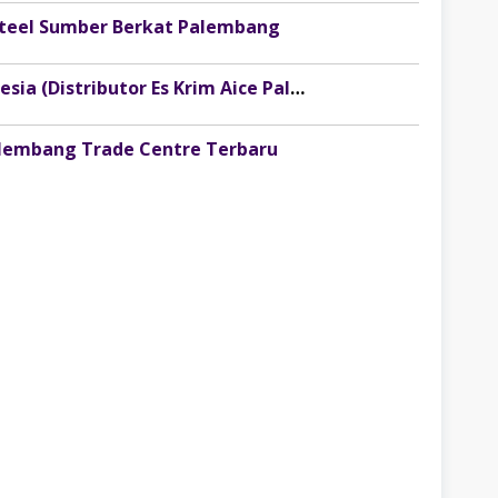
osteel Sumber Berkat Palembang
Lowongan Kerja PT Injoy Boga Indonesia (Distributor Es Krim Aice Palembang)
alembang Trade Centre Terbaru