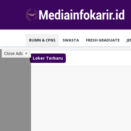
Loncat
ke
konten
BUMN & CPNS
SWASTA
FRESH GRADUATE
J
Close Ads
Loker Terbaru