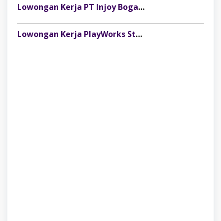
Lowongan Kerja PT Injoy Boga Indonesia (Distributor Es Krim Aice Palembang)
Lowongan Kerja PlayWorks Store Palembang Trade Centre Terbaru