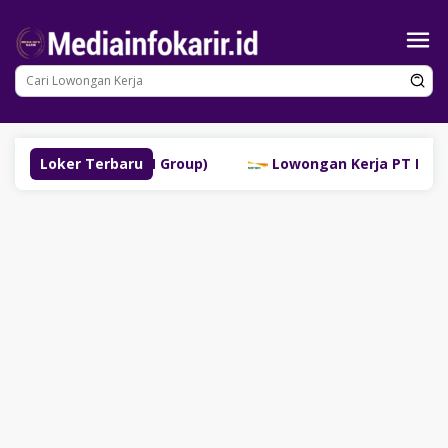
Loncat
ke
konten
uklinggau (SM Group)
Loker Terbaru
Lowongan Kerja PT Bank Danam