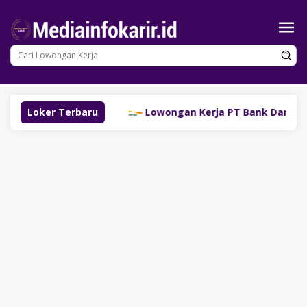
Loncat
ke
konten
u (SM Group)
Loker Terbaru
Lowongan Kerja PT Bank Danamon Indon