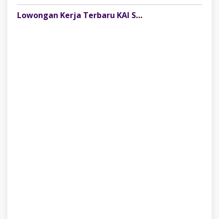
Lowongan Kerja Terbaru KAI Services Juli 2026: Posisi Perawatan Sarana untuk Lulusan SLTA