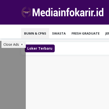
Loncat
ke
konten
BUMN & CPNS
SWASTA
FRESH GRADUATE
J
Close Ads
Loker Terbaru