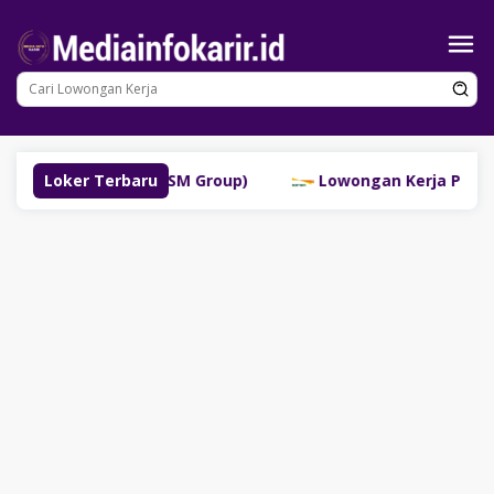
Loncat
ke
konten
ubuklinggau (SM Group)
Loker Terbaru
Lowongan Kerja PT Bank Dan