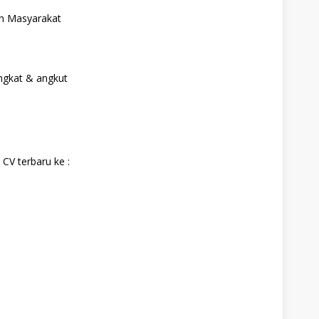
n Masyarakat
ngkat & angkut
CV terbaru ke :