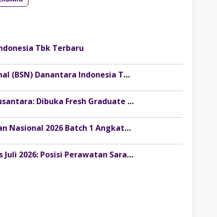
ndonesia Tbk Terbaru
Lowongan Kerja Bank Syariah Nasional (BSN) Danantara Indonesia Terbaru
Lowongan Kerja PT Pamapersada Nusantara: Dibuka Fresh Graduate Development Program (FGDP)
Info Resmi: Pendaftaran Pemagangan Nasional 2026 Batch 1 Angkatan 2 Resmi Dibuka!
Lowongan Kerja Terbaru KAI Services Juli 2026: Posisi Perawatan Sarana untuk Lulusan SLTA