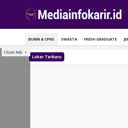
Loncat
ke
konten
BUMN & CPNS
SWASTA
FRESH GRADUATE
J
Close Ads
Loker Terbaru