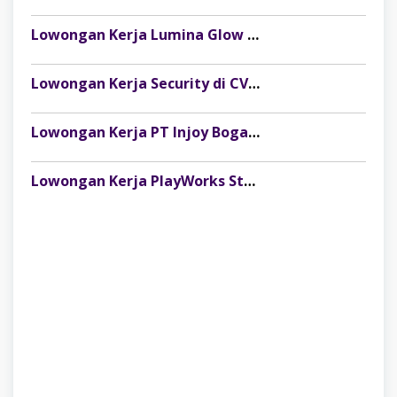
Lowongan Kerja Lumina Glow Clinic & Salon Palembang Terbaru
Lowongan Kerja Security di CV Indosteel Sumber Berkat Palembang
Lowongan Kerja PT Injoy Boga Indonesia (Distributor Es Krim Aice Palembang)
Lowongan Kerja PlayWorks Store Palembang Trade Centre Terbaru