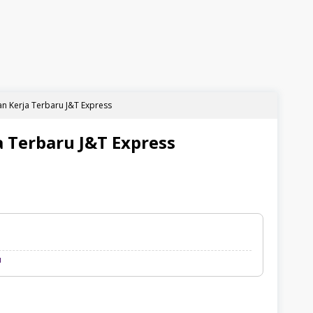
n Kerja Terbaru J&T Express
 Terbaru J&T Express
Loker
u
Palembang
Terbaru