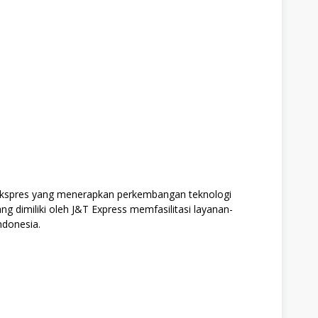
ekspres yang menerapkan perkembangan teknologi
ang dimiliki oleh J&T Express memfasilitasi layanan-
ndonesia.