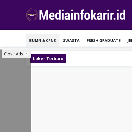
Loncat
ke
konten
BUMN & CPNS
SWASTA
FRESH GRADUATE
J
Close Ads
Loker Terbaru
L