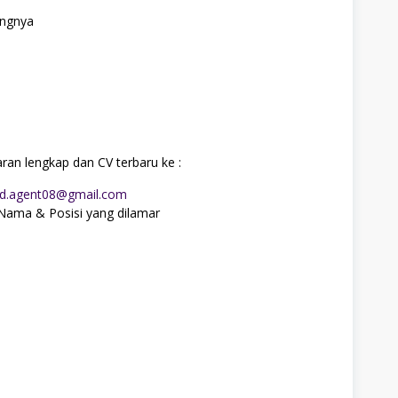
angnya
aran lengkap dan CV terbaru ke :
rd.agent08@gmail.com
s Nama & Posisi yang dilamar