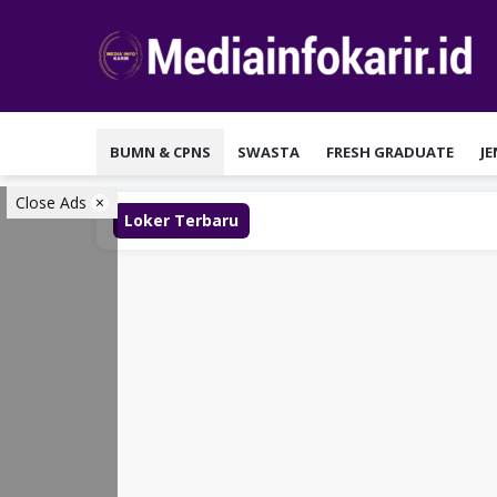
Loncat
ke
konten
BUMN & CPNS
SWASTA
FRESH GRADUATE
J
Close Ads
Loker Terbaru