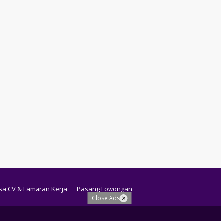
sa CV & Lamaran Kerja
Pasang Lowongan
Close Ads