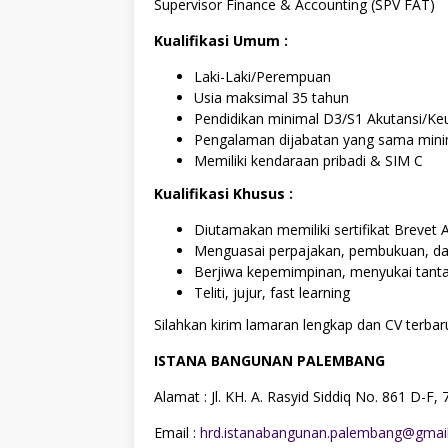
Supervisor Finance & Accounting (SPV FAT)
Kualifikasi Umum :
Laki-Laki/Perempuan
Usia maksimal 35 tahun
Pendidikan minimal D3/S1 Akutansi/K
Pengalaman dijabatan yang sama mini
Memiliki kendaraan pribadi & SIM C
Kualifikasi Khusus :
Diutamakan memiliki sertifikat Brevet 
Menguasai perpajakan, pembukuan, d
Berjiwa kepemimpinan, menyukai tanta
Teliti, jujur, fast learning
Silahkan kirim lamaran lengkap dan CV terbaru
ISTANA BANGUNAN PALEMBANG
Alamat : Jl. KH. A. Rasyid Siddiq No. 861 D-F
Email :
hrd.istanabangunan.palembang@gmai