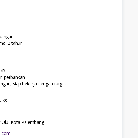
euangan
mal 2 tahun
A/B
an perbankan
ngan, siap bekerja dengan target
 ke :
, 7 Ulu, Kota Palembang
l.com