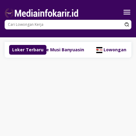
Loncat
ke
konten
Resources Site Musi Banyuasin
Loker Terbaru
Lowongan Kerja Kasir