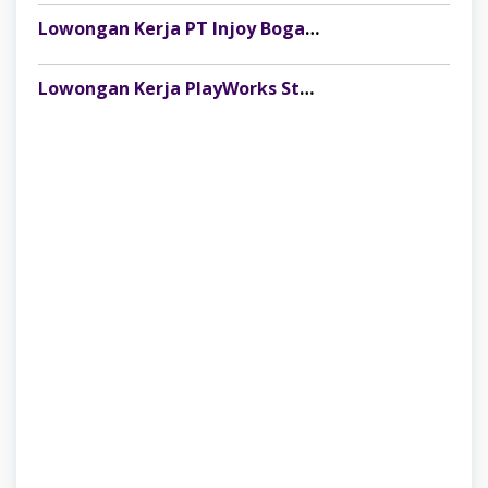
Lowongan Kerja PT Injoy Boga Indonesia (Distributor Es Krim Aice Palembang)
Lowongan Kerja PlayWorks Store Palembang Trade Centre Terbaru