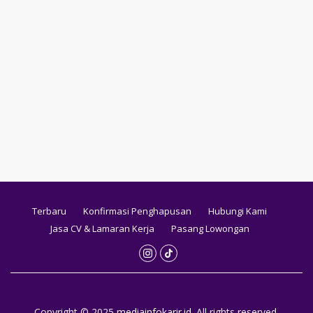
Terbaru
Konfirmasi Penghapusan
Hubungi Kami
Jasa CV & Lamaran Kerja
Pasang Lowongan
Copyright © 2025
mediainfokarir.id
. All rights reserved.