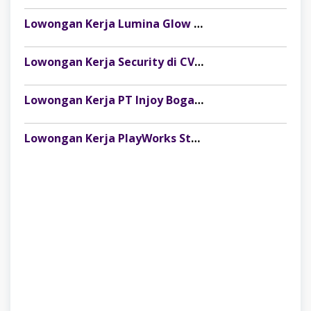
Lowongan Kerja Lumina Glow Clinic & Salon Palembang Terbaru
Lowongan Kerja Security di CV Indosteel Sumber Berkat Palembang
Lowongan Kerja PT Injoy Boga Indonesia (Distributor Es Krim Aice Palembang)
Lowongan Kerja PlayWorks Store Palembang Trade Centre Terbaru