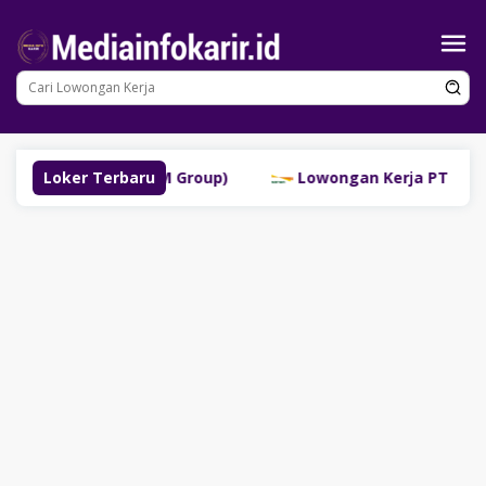
Loncat
ke
konten
buklinggau (SM Group)
Loker Terbaru
Lowongan Kerja PT Bank Dana