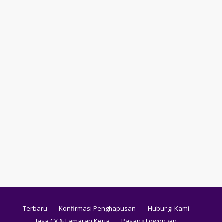
Terbaru
Konfirmasi Penghapusan
Hubungi Kami
Jasa CV & Lamaran Kerja
Pasang Lowongan