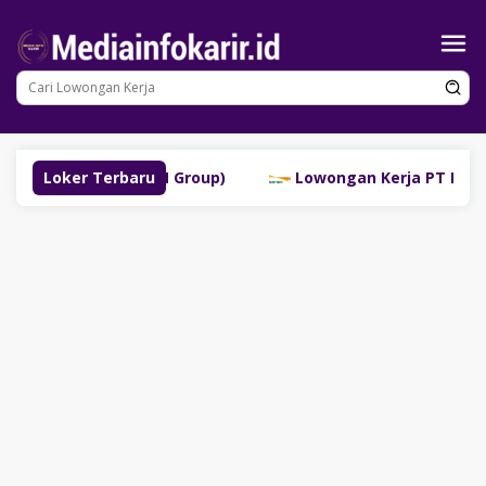
Loncat
ke
konten
uklinggau (SM Group)
Loker Terbaru
Lowongan Kerja PT Bank Danam