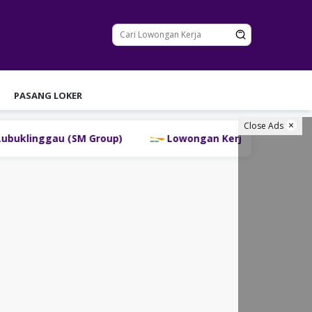
PASANG LOKER
Close Ads
inggau (SM Group)
Lowongan Kerja PT Bank Danamon 