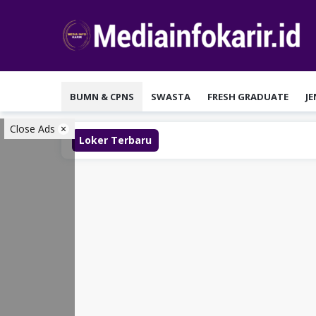
Loncat
ke
konten
BUMN & CPNS
SWASTA
FRESH GRADUATE
J
Close Ads
Loker Terbaru