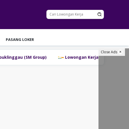
PASANG LOKER
Close Ads
nggau (SM Group)
Lowongan Kerja PT Bank Danamon I