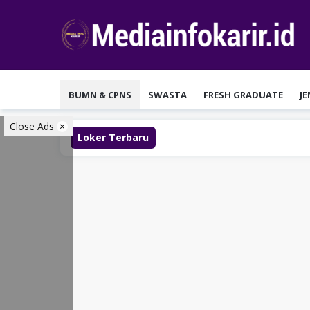
Loncat
ke
konten
BUMN & CPNS
SWASTA
FRESH GRADUATE
J
Close Ads
Loker Terbaru