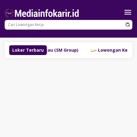
Loncat
ke
konten
alayan Lubuklinggau (SM Group)
Loker Terbaru
Lowongan Kerja PT 