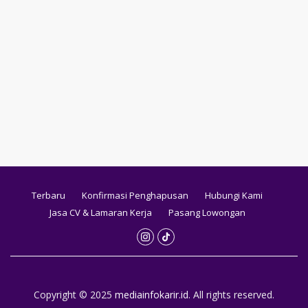
Terbaru
Konfirmasi Penghapusan
Hubungi Kami
Jasa CV & Lamaran Kerja
Pasang Lowongan
Copyright © 2025
mediainfokarir.id
. All rights reserved.