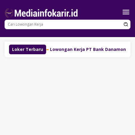
Loncat
ke
konten
 (SM Group)
Loker Terbaru
Lowongan Kerja PT Bank Danamon Indone