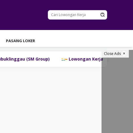
PASANG LOKER
Close Ads
nggau (SM Group)
Lowongan Kerja PT Bank Danamon I