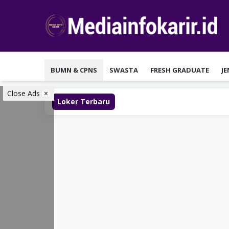
Loncat
ke
konten
BUMN & CPNS
SWASTA
FRESH GRADUATE
J
Close Ads
Loker Terbaru