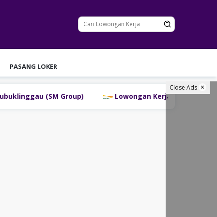
PASANG LOKER
Close Ads
inggau (SM Group)
Lowongan Kerja PT Bank Danamon 