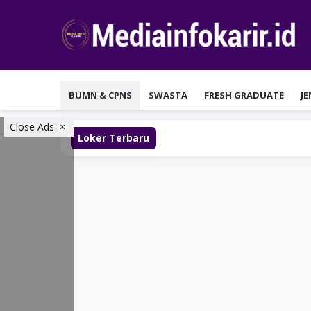
Loncat
ke
konten
BUMN & CPNS
SWASTA
FRESH GRADUATE
J
Close Ads
Loker Terbaru