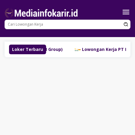
Loncat
ke
konten
uklinggau (SM Group)
Loker Terbaru
Lowongan Kerja PT Bank Danam