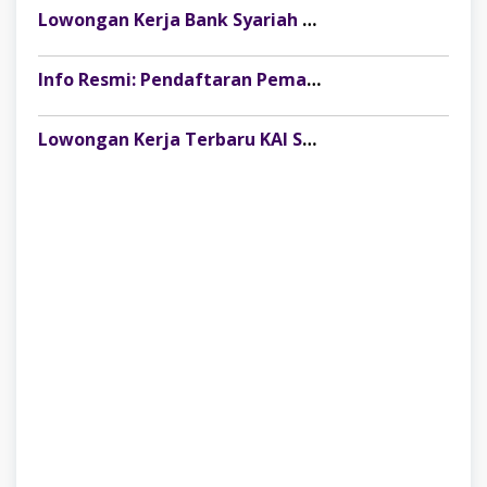
Lowongan Kerja Bank Syariah Nasional (BSN) Danantara Indonesia Terbaru
Info Resmi: Pendaftaran Pemagangan Nasional 2026 Batch 1 Angkatan 2 Resmi Dibuka!
Lowongan Kerja Terbaru KAI Services Juli 2026: Posisi Perawatan Sarana untuk Lulusan SLTA