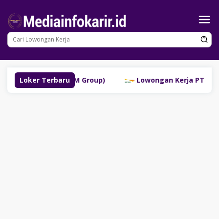
Loncat
ke
konten
Lubuklinggau (SM Group)
Loker Terbaru
Lowongan Kerja PT Bank Da