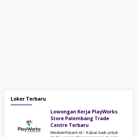
Media
Loker Terbaru
Info
Karir
Lowongan Kerja PlayWorks
Store Palembang Trade
Centre Terbaru
Mediainfokarir.id – Kabar baik untuk