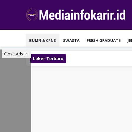
Loncat
ke
konten
BUMN & CPNS
SWASTA
FRESH GRADUATE
J
Close Ads
Loker Terbaru
L