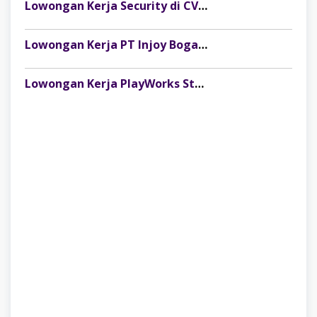
Lowongan Kerja Security di CV Indosteel Sumber Berkat Palembang
Lowongan Kerja PT Injoy Boga Indonesia (Distributor Es Krim Aice Palembang)
Lowongan Kerja PlayWorks Store Palembang Trade Centre Terbaru