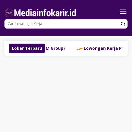
Loncat
ke
konten
ubuklinggau (SM Group)
Loker Terbaru
Lowongan Kerja PT Bank Dan