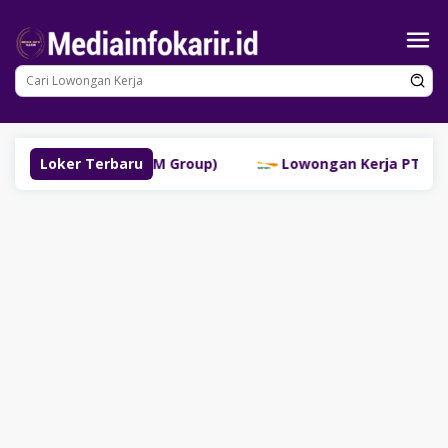
Loncat
ke
konten
Lubuklinggau (SM Group)
Loker Terbaru
Lowongan Kerja PT Bank Da