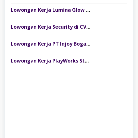
Lowongan Kerja Lumina Glow Clinic & Salon Palembang Terbaru
Lowongan Kerja Security di CV Indosteel Sumber Berkat Palembang
Lowongan Kerja PT Injoy Boga Indonesia (Distributor Es Krim Aice Palembang)
Lowongan Kerja PlayWorks Store Palembang Trade Centre Terbaru