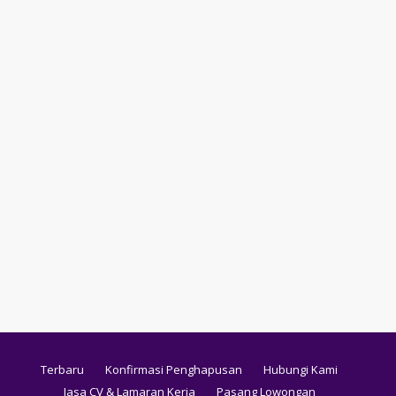
Terbaru
Konfirmasi Penghapusan
Hubungi Kami
Jasa CV & Lamaran Kerja
Pasang Lowongan