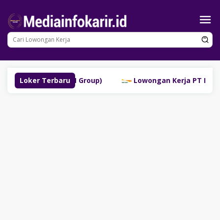
Loncat
ke
konten
uklinggau (SM Group)
Loker Terbaru
Lowongan Kerja PT Bank Danam