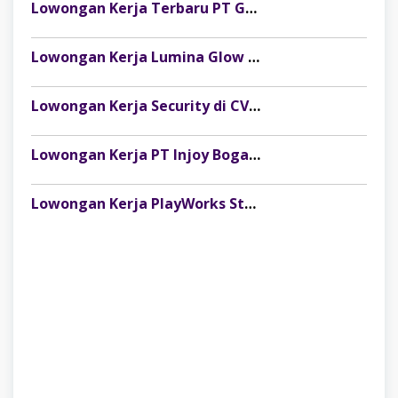
Lowongan Kerja Terbaru PT Gelora Citra Kimia Abadi Palembang
Lowongan Kerja Lumina Glow Clinic & Salon Palembang Terbaru
Lowongan Kerja Security di CV Indosteel Sumber Berkat Palembang
Lowongan Kerja PT Injoy Boga Indonesia (Distributor Es Krim Aice Palembang)
Lowongan Kerja PlayWorks Store Palembang Trade Centre Terbaru