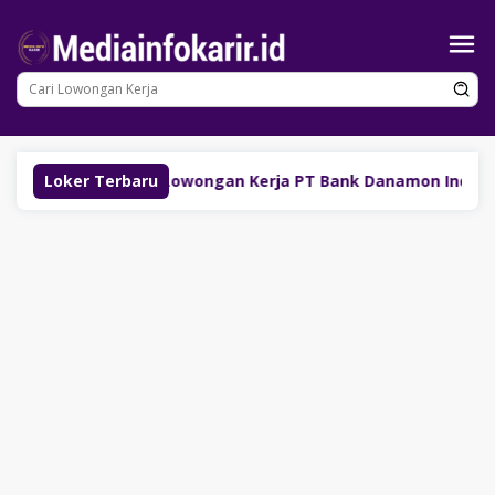
Loncat
ke
konten
oup)
Loker Terbaru
Lowongan Kerja PT Bank Danamon Indonesia Tbk