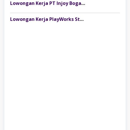
Lowongan Kerja PT Injoy Boga Indonesia (Distributor Es Krim Aice Palembang)
Lowongan Kerja PlayWorks Store Palembang Trade Centre Terbaru