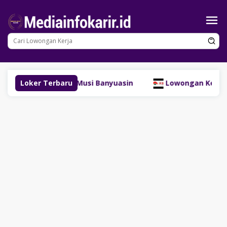
Loncat
ke
konten
esources Site Musi Banyuasin
Loker Terbaru
Lowongan Kerja Kasir S