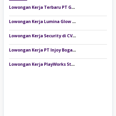
Lowongan Kerja Terbaru PT Gelora Citra Kimia Abadi Palembang
Lowongan Kerja Lumina Glow Clinic & Salon Palembang Terbaru
Lowongan Kerja Security di CV Indosteel Sumber Berkat Palembang
Lowongan Kerja PT Injoy Boga Indonesia (Distributor Es Krim Aice Palembang)
Lowongan Kerja PlayWorks Store Palembang Trade Centre Terbaru