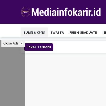
Loncat
ke
konten
BUMN & CPNS
SWASTA
FRESH GRADUATE
J
Close Ads
Loker Terbaru
Lo