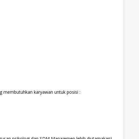
ang membutuhkan karyawan untuk posisi :
jurusan psikologi dan SDM Manajemen lebih diutamakan)