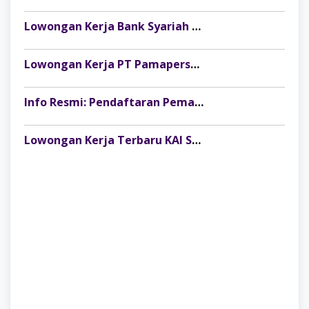
Lowongan Kerja Bank Syariah Nasional (BSN) Danantara Indonesia Terbaru
Lowongan Kerja PT Pamapersada Nusantara: Dibuka Fresh Graduate Development Program (FGDP)
Info Resmi: Pendaftaran Pemagangan Nasional 2026 Batch 1 Angkatan 2 Resmi Dibuka!
Lowongan Kerja Terbaru KAI Services Juli 2026: Posisi Perawatan Sarana untuk Lulusan SLTA