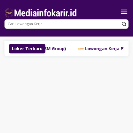
Loncat
ke
konten
ubuklinggau (SM Group)
Loker Terbaru
Lowongan Kerja PT Bank Dan