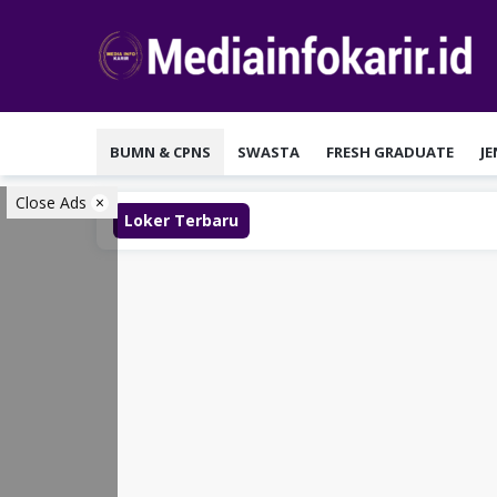
Loncat
ke
konten
BUMN & CPNS
SWASTA
FRESH GRADUATE
J
Close Ads
Loker Terbaru