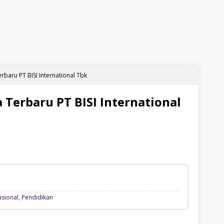
baru PT BISI International Tbk
Terbaru PT BISI International
Info
asional
,
Pendidikan
Perusahaan,
Loker
Nasional,