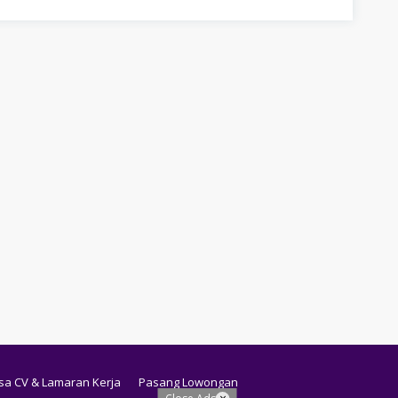
sa CV & Lamaran Kerja
Pasang Lowongan