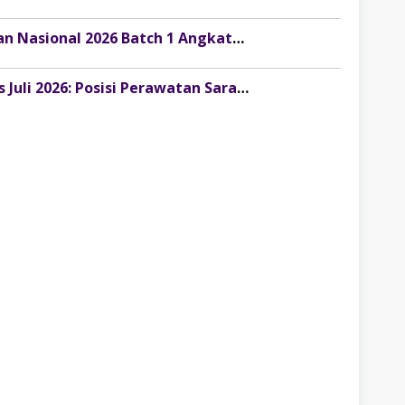
Info Resmi: Pendaftaran Pemagangan Nasional 2026 Batch 1 Angkatan 2 Resmi Dibuka!
Lowongan Kerja Terbaru KAI Services Juli 2026: Posisi Perawatan Sarana untuk Lulusan SLTA