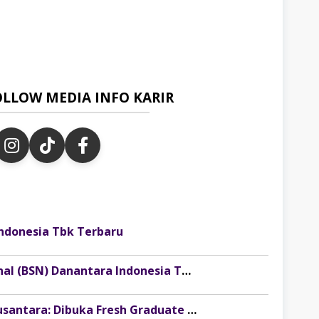
OLLOW MEDIA INFO KARIR
ndonesia Tbk Terbaru
Lowongan Kerja Bank Syariah Nasional (BSN) Danantara Indonesia Terbaru
Lowongan Kerja PT Pamapersada Nusantara: Dibuka Fresh Graduate Development Program (FGDP)