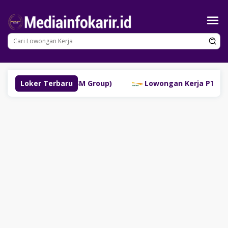
Loncat
ke
konten
Lubuklinggau (SM Group)
Loker Terbaru
Lowongan Kerja PT Bank Da