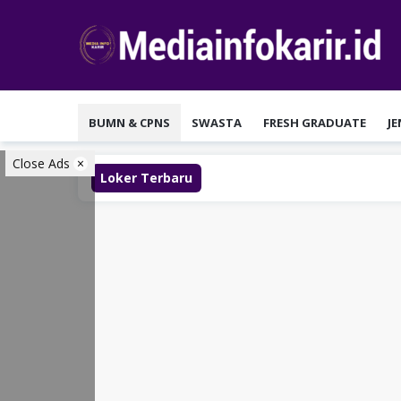
Loncat
ke
konten
BUMN & CPNS
SWASTA
FRESH GRADUATE
J
Close Ads
Loker Terbaru