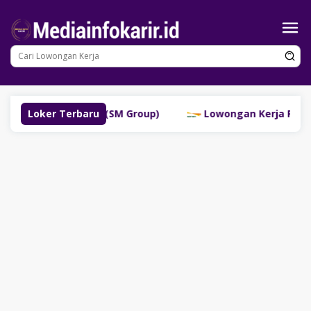
Loncat
ke
konten
Lubuklinggau (SM Group)
Loker Terbaru
Lowongan Kerja PT Bank Da