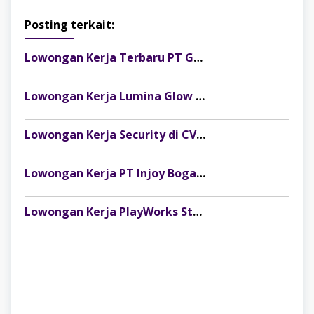
Posting terkait:
Lowongan Kerja Terbaru PT Gelora Citra Kimia Abadi Palembang
Lowongan Kerja Lumina Glow Clinic & Salon Palembang Terbaru
Lowongan Kerja Security di CV Indosteel Sumber Berkat Palembang
Lowongan Kerja PT Injoy Boga Indonesia (Distributor Es Krim Aice Palembang)
Lowongan Kerja PlayWorks Store Palembang Trade Centre Terbaru